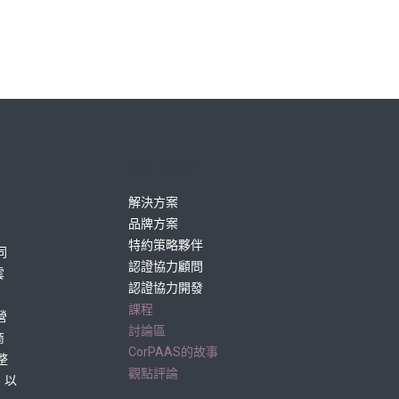
熱門連結
解決方案
品牌方案
特約策略夥伴
同
認證協力顧問
雲
認證協力開發
課程
營
討論區
商
CorPAAS的故事
整
觀點評論
」以